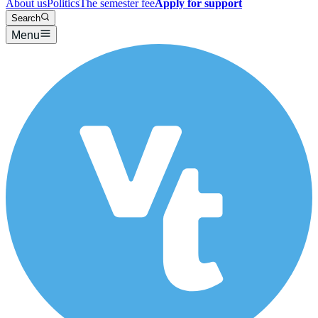
About us
Politics
The semester fee
Apply for support
Search
Menu