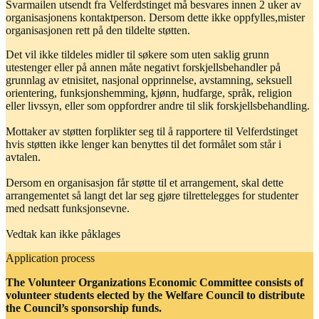
Svarmailen utsendt fra Velferdstinget må besvares innen 2 uker av
organisasjonens kontaktperson. Dersom dette ikke oppfylles,mister
organisasjonen rett på den tildelte støtten.
Det vil ikke tildeles midler til søkere som uten saklig grunn
utestenger eller på annen måte negativt forskjellsbehandler på
grunnlag av etnisitet, nasjonal opprinnelse, avstamning, seksuell
orientering, funksjonshemming, kjønn, hudfarge, språk, religion
eller livssyn, eller som oppfordrer andre til slik forskjellsbehandling.
Mottaker av støtten forplikter seg til å rapportere til Velferdstinget
hvis støtten ikke lenger kan benyttes til det formålet som står i
avtalen.
Dersom en organisasjon får støtte til et arrangement, skal dette
arrangementet så langt det lar seg gjøre tilrettelegges for studenter
med nedsatt funksjonsevne.
Vedtak kan ikke påklages
Application process
The Volunteer Organizations Economic Committee consists of
volunteer students elected by the Welfare Council to distribute
the Council’s sponsorship funds.