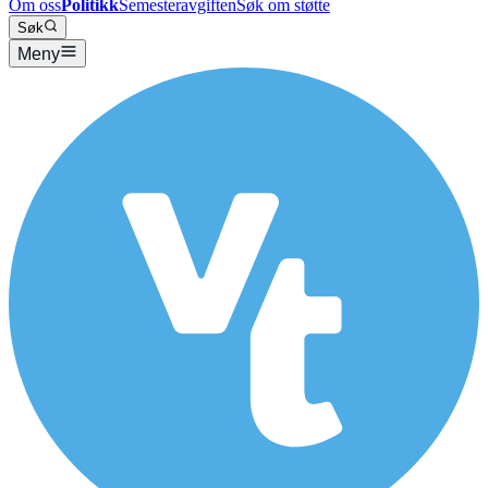
Om oss
Politikk
Semesteravgiften
Søk om støtte
Søk
Meny