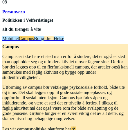
08
Personvern
Politikken
i Velferdstinget
alt du trenger å vite
Mobilitet
Campus
Bolig
Idrett
Helse
Campus
Campus er ikke bare et sted man er for å studere, det er også et sted
man oppholder seg og utfolder aktivitet utover fagene sine. Derfor
bør det legges opp til en flerfunksjonell campus, der arealer også kan
sambrukes med faglig aktivitet og bygge opp under
studentfrivilligheten.
Utforming av campus bør vektlegge psykososiale forhold, både ute
og inne. Det skal legges opp til gode sosiale møteplasser, og
oppfordre til sosial interaksjon. Campus bør føles åpen og
inkluderende, og være et sted det er trivelig å ferdes. I tillegg til
faglig aktivitet må det også være rom for både avslapning og de
gode pausene. Grønne lunger er en svært viktig del av alt dette, og
skaper trivsel og behagelige omgivelser.
Les vår campuspolitiske plattform her